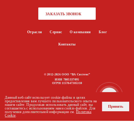
ЗАКАЗАТЬ ЗВОНОК
Отрасли
Сервис
О компании
Блог
Контакты
© 2012-2026 ООО “ВА Системс”
ИНН 7805337095
ОГРН 1157847385310
Политика конфиденциальности
Данный веб-сайт использует cookie-файлы в целях
предоставления вам лучшего пользовательского опыта на
нашем сайте. Продолжая использовать данный сайт, вы
Карта сайта
Принять
соглашаетесь с использованием нами cookie-файлов. Для
получения дополнительной информации см.
Политика
Cookie
.